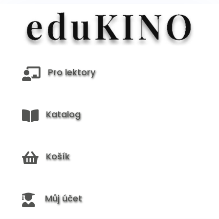
Pro lektory

Katalog

Košík

Můj účet
