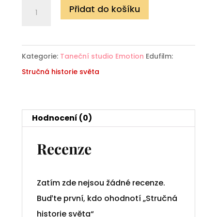
Stručná
Přidat do košíku
historie
světa
množství
Kategorie:
Taneční studio Emotion
Edufilm:
Stručná historie světa
Hodnocení (0)
Recenze
Zatím zde nejsou žádné recenze.
Buďte první, kdo ohodnotí „Stručná
historie světa“