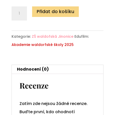
cena
cena
byla:
je:
Akademie
Přidat do košíku
290 Kč.
0 Kč.
waldorfské
školy
2025
Kategorie:
ZŠ waldofská Jinonice
Edufilm:
množství
Akademie waldorfské školy 2025
Hodnocení (0)
Recenze
Zatím zde nejsou žádné recenze.
Buďte první, kdo ohodnotí