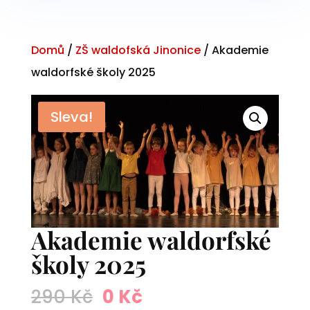
Domů
/
ZŠ waldofská Jinonice
/ Akademie
waldorfské školy 2025
Sleva!
Akademie waldorfské
školy 2025
Původní
Aktuální
290
Kč
0
Kč