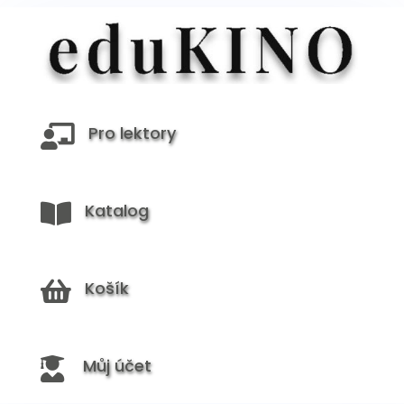
Pro lektory

Katalog

Košík

Můj účet
