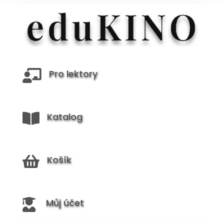
Pro lektory

Katalog

Košík

Můj účet
