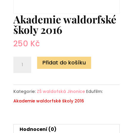
Akademie waldorfské
školy 2016
250
Kč
Akademie
Přidat do košíku
waldorfské
školy
2016
Kategorie:
ZŠ waldofská Jinonice
Edufilm:
množství
Akademie waldorfské školy 2016
Hodnocení (0)