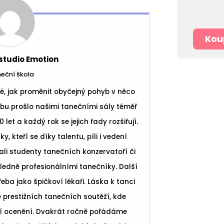
Kou
studio Emotion
eční škola
lé, jak proměnit obyčejný pohyb v něco
bu prošlo našimi tanečními sály téměř
et a každý rok se jejich řady rozšiřují.
 kteří se díky talentu, píli i vedení
ali studenty tanečních konzervatoří či
edně profesionálními tanečníky. Další
 třeba jako špičkoví lékaři. Láska k tanci
 prestižních tanečních soutěží, kde
ší ocenění. Dvakrát ročně pořádáme