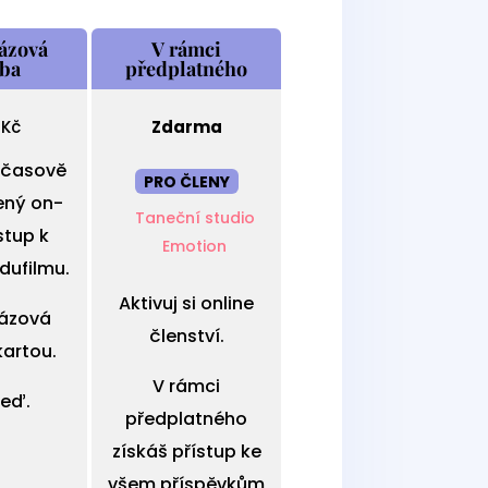
ázová
V rámci
tba
předplatného
9
Kč
Zdarma
i časově
PRO ČLENY
ný on-
Taneční studio
ístup k
Emotion
dufilmu.
Aktivuj si online
ázová
členství.
kartou.
V rámci
teď.
předplatného
získáš přístup ke
všem příspěvkům