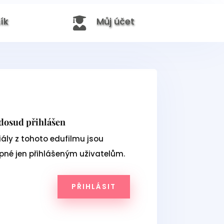
ík
Můj účet

 dosud přihlášen
ály z tohoto edufilmu jsou
upné jen přihlášeným uživatelům.
PŘIHLÁSIT