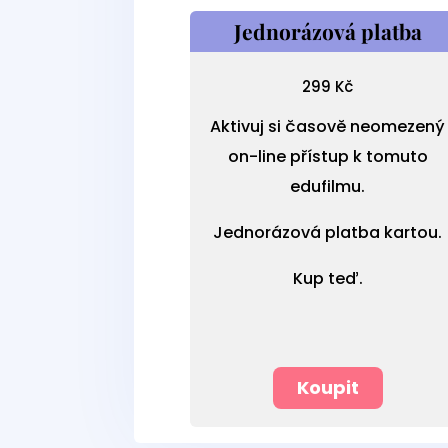
Jednorázová platba
299
Kč
Aktivuj si časově neomezený
on-line přístup k tomuto
edufilmu.
Jednorázová platba kartou.
Kup teď.
Koupit