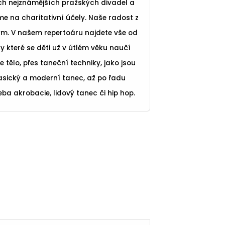
ch nejznámějších pražských divadel a
me na charitativní účely. Naše radost z
ým. V našem repertoáru najdete vše od
y které se děti už v útlém věku naučí
tělo, přes taneční techniky, jako jsou
asický a moderní tanec, až po řadu
eba akrobacie, lidový tanec či hip hop.