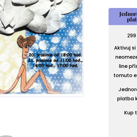
Jednor
pla
29
Aktivuj s
neomeze
line př
tomuto e
Jednor
platba 
Kup 