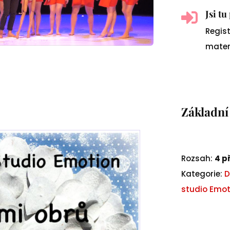
Jsi t

Regis
mater
Základní
Rozsah:
4 p
Kategorie:
D
studio Emot