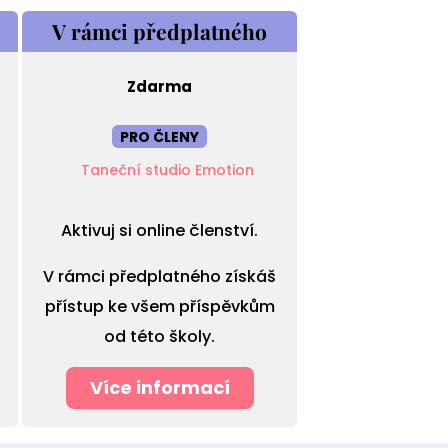
Představení
V rámci předplatného
4.
Zdarma
PRO ČLENY
Taneční studio Emotion
Aktivuj si online členství.
V rámci předplatného získáš
přístup ke všem příspěvkům
od této školy.
Více informací