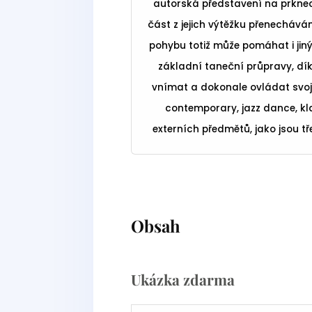
autorská představení na prkne
část z jejich výtěžku přenechává
pohybu totiž může pomáhat i jin
základní taneční průpravy, dík
vnímat a dokonale ovládat svoje 
contemporary, jazz dance, kl
externích předmětů, jako jsou tř
Obsah
Ukázka zdarma