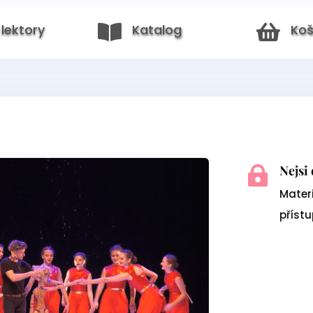
 lektory
Katalog
Koš


Nejsi

Materi
příst