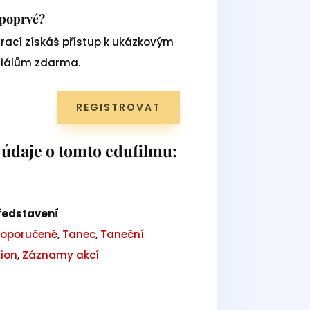
u poprvé?
trací získáš přístup k ukázkovým
iálům zdarma.
REGISTROVAT
 údaje o tomto edufilmu:
ředstavení
oporučené
,
Tanec
,
Taneční
ion
,
Záznamy akcí