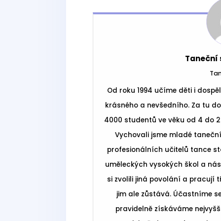
Taneční 
Tan
Od roku 1994 učíme děti i dospě
krásného a nevšedního. Za tu do
4000 studentů ve věku od 4 do 20 l
Vychovali jsme mladé tanečníky,
profesionálních učitelů tance st
uměleckých vysokých škol a násl
si zvolili jiná povolání a pracují
jim ale zůstává. Účastníme se
pravidelně získáváme nejvyš