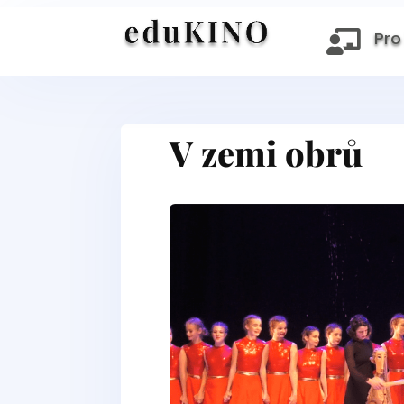
Pro

V zemi obrů